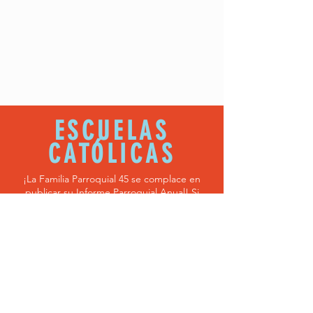
ESCUELAS
CATÓLICAS
¡La Familia Parroquial 45 se complace en
publicar su Informe Parroquial Anual! Si
bien las finanzas de nuestras tres sedes aún
están separadas, todos los datos de
nuestras iglesias están representados en
este informe. Haga clic a continuación para
ver el informe completo. Este Informe
Parroquial Anual incluye una carta de
nuestro párroco, el Padre Tim, datos
financieros de las tres parroquias y mucho
más.