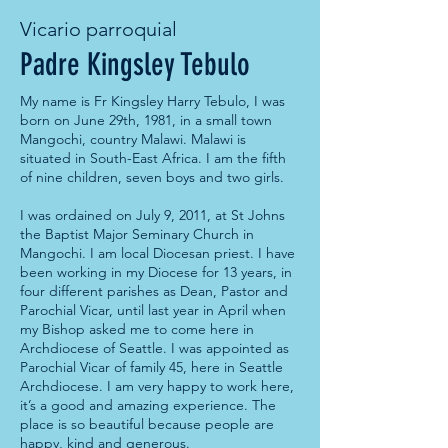
Vicario parroquial
Padre Kingsley Tebulo
My name is Fr Kingsley Harry Tebulo, I was
born on June 29th, 1981, in a small town
Mangochi, country Malawi. Malawi is
situated in South-East Africa. I am the fifth
of nine children, seven boys and two girls.
I was ordained on July 9, 2011, at St Johns
the Baptist Major Seminary Church in
Mangochi. I am local Diocesan priest. I have
been working in my Diocese for 13 years, in
four different parishes as Dean, Pastor and
Parochial Vicar, until last year in April when
my Bishop asked me to come here in
Archdiocese of Seattle. I was appointed as
Parochial Vicar of family 45, here in Seattle
Archdiocese. I am very happy to work here,
it’s a good and amazing experience. The
place is so beautiful because people are
happy, kind and generous.