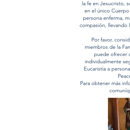
la fe en Jesucristo,
en el único Cuerpo 
persona enferma, m
compasión, llevando l
Por favor, consi
miembros de la Fami
puede ofrecer c
individualmente seg
Eucaristía a person
Peac
Para obtener más info
comuníqu