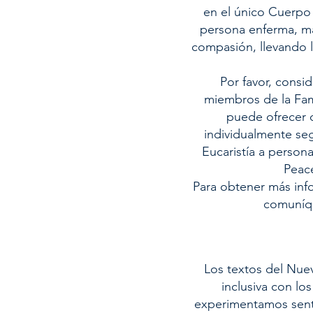
en el único Cuerpo 
persona enferma, m
compasión, llevando l
Por favor, consi
miembros de la Fami
puede ofrecer c
individualmente seg
Eucaristía a person
Peac
Para obtener más info
comuníqu
Los textos del Nue
inclusiva con l
experimentamos senti