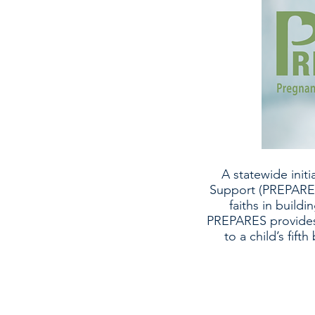
A statewide init
Support (PREPARES)
faiths in buildi
PREPARES provides f
to a child’s fift