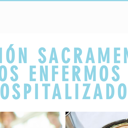
onectar
Copy of Sacraments
Copy of Faith Formation
IÓN SACRAME
OS ENFERMOS
OSPITALIZAD