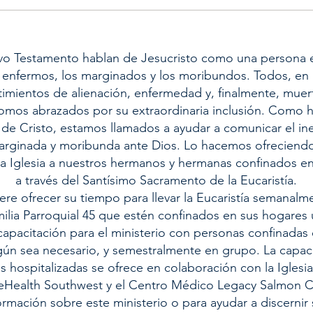
vo Testamento hablan de Jesucristo como una persona 
os enfermos, los marginados y los moribundos. Todos, e
mientos de alienación, enfermedad y, finalmente, muer
 somos abrazados por su extraordinaria inclusión. Como
de Cristo, estamos llamados a ayudar a comunicar el ine
arginada y moribunda ante Dios. Lo hacemos ofrecien
a Iglesia a nuestros hermanos y hermanas confinados en
a través del Santísimo Sacramento de la Eucaristía.
dere ofrecer su tiempo para llevar la Eucaristía semanal
lia Parroquial 45 que estén confinados en sus hogares 
apacitación para el ministerio con personas confinadas
ún sea necesario, y semestralmente en grupo. La capacit
as hospitalizadas se ofrece en colaboración con la Iglesi
eHealth Southwest y el Centro Médico Legacy Salmon C
rmación sobre este ministerio o para ayudar a discernir s