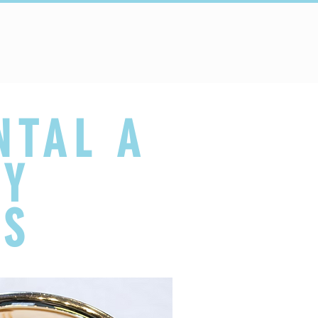
Conectar
Escuelas
More...
NTAL A
 Y
OS