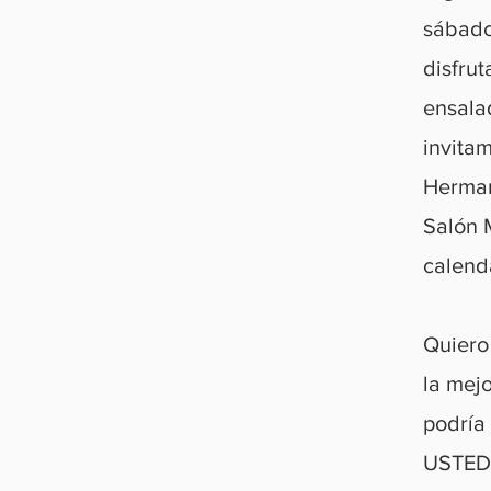
sábado
disfrut
ensala
invitam
Herman
Salón 
calend
Quiero
la mejo
podría
USTEDE