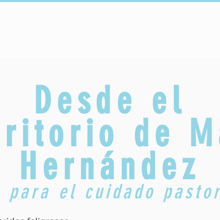
onectar
Copy of Sacraments
Copy of Faith Formation
Desde el
critorio de M
Hernández
 para el cuidado pasto