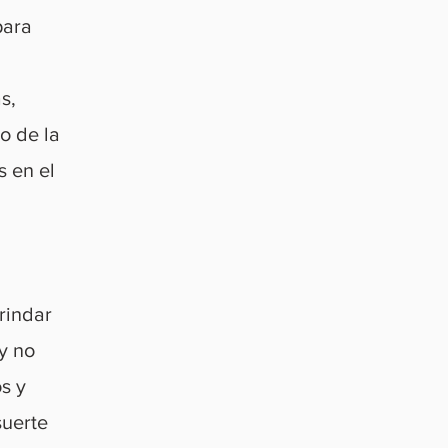
para
s,
zo de la
 en el
rindar
 y no
s y
suerte