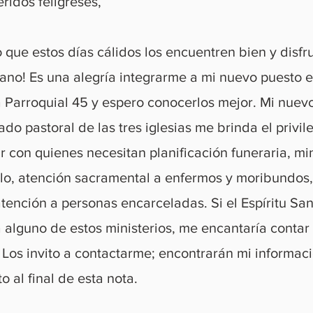
ridos feligreses,
 que estos días cálidos los encuentren bien y disf
rano! Es una alegría integrarme a mi nuevo puesto e
a Parroquial 45 y espero conocerlos mejor. Mi nuevo
ado pastoral de las tres iglesias me brinda el privil
r con quienes necesitan planificación funeraria, min
lo, atención sacramental a enfermos y moribundos,
ención a personas encarceladas. Si el Espíritu San
a alguno de estos ministerios, me encantaría contar
 Los invito a contactarme; encontrarán mi informac
o al final de esta nota.