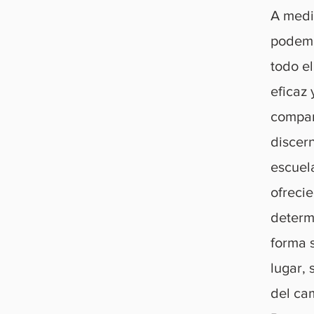
A medi
podemo
todo e
eficaz 
compar
discern
escuela
ofreci
determ
forma 
lugar, 
del ca