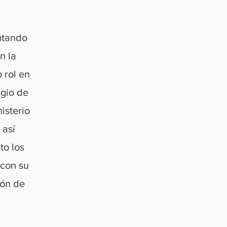
rutando
n la
 rol en
egio de
isterio
 así
to los
 con su
ión de