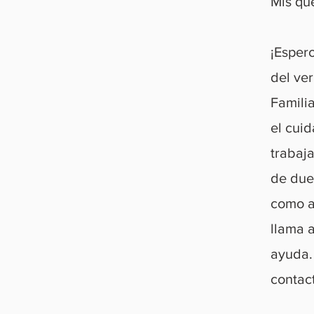
Mis que
¡Espero
del ve
Famili
el cuid
trabaja
de due
como at
llama 
ayuda.
contact