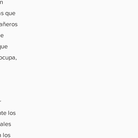
on
as que
pañeros
ue
que
eocupa,
r
te los
iales
 los