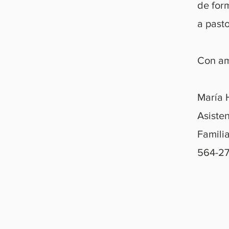
de for
a
past
Con am
María 
Asiste
Famili
564-2