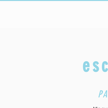
HOGAR
Upcoming Events
C
es
PA