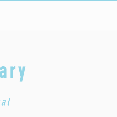
Conectar
Escuelas
More...
ary
ral