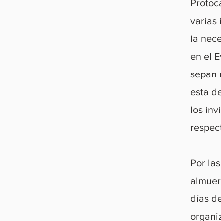
Protoc
varias 
la nec
en el 
sepan 
esta de
los in
respec
Por la
almuer
días d
organi