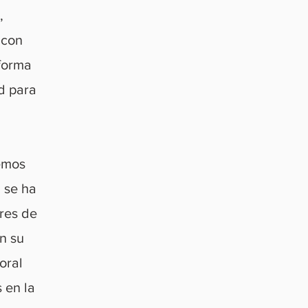
,
 con
forma
ad para
remos
 se ha
res de
n su
toral
 en la