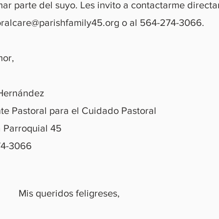
mar parte del suyo. Les invito a contactarme direct
oralcare@parishfamily45.org
o al 564-274-3066.
or,
Hernández
nte Pastoral para el Cuidado Pastoral
a Parroquial 45
74-3066
Mis queridos feligreses,